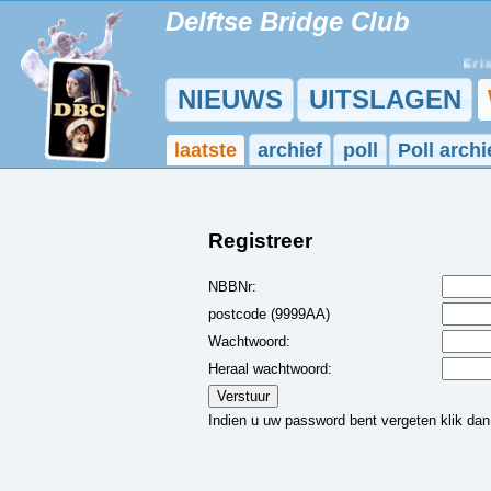
Delftse Bridge Club
Er is 
NIEUWS
UITSLAGEN
laatste
archief
poll
Poll archi
Registreer
NBBNr:
postcode (9999AA)
Wachtwoord:
Heraal wachtwoord:
Indien u uw password bent vergeten klik da