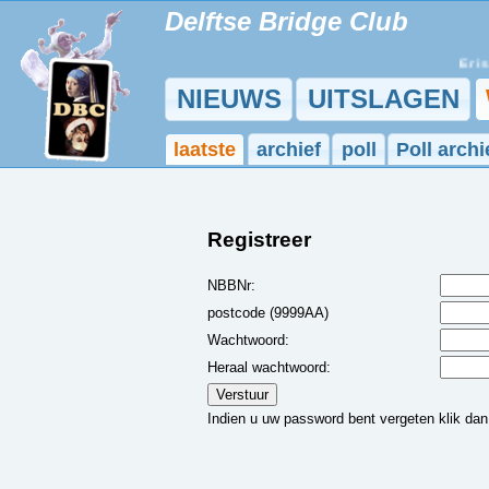
Delftse Bridge Club
Er is 
NIEUWS
UITSLAGEN
laatste
archief
poll
Poll archi
Registreer
NBBNr:
postcode (9999AA)
Wachtwoord:
Heraal wachtwoord:
Indien u uw password bent vergeten klik da