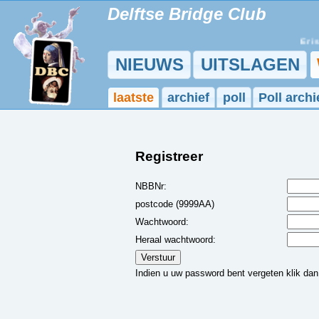
Delftse Bridge Club
Er is 
NIEUWS
UITSLAGEN
laatste
archief
poll
Poll archi
Registreer
NBBNr:
postcode (9999AA)
Wachtwoord:
Heraal wachtwoord:
Indien u uw password bent vergeten klik da