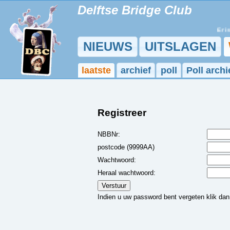
Delftse Bridge Club
Er is 
NIEUWS
UITSLAGEN
laatste
archief
poll
Poll archi
Registreer
NBBNr:
postcode (9999AA)
Wachtwoord:
Heraal wachtwoord:
Indien u uw password bent vergeten klik da