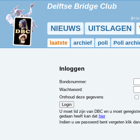
Delftse Bridge Club
Er is e
NIEUWS
UITSLAGEN
laatste
archief
poll
Poll archi
Inloggen
Bondsnummer:
Wachtwoord:
Onthoud deze gegevens
U moet lid zijn van DBC en u moet geregistree
gedaan heeft kan dat
hier
Indien u uw password bent vergeten klik da