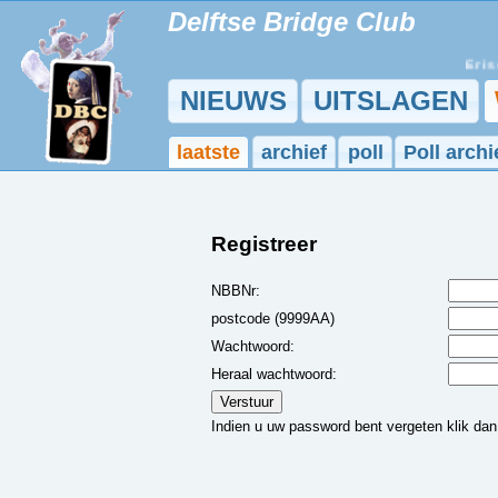
Delftse Bridge Club
Er is e
NIEUWS
UITSLAGEN
laatste
archief
poll
Poll archi
Registreer
NBBNr:
postcode (9999AA)
Wachtwoord:
Heraal wachtwoord:
Indien u uw password bent vergeten klik da