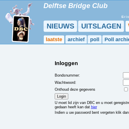
Delftse Bridge Club
Er is 
NIEUWS
UITSLAGEN
laatste
archief
poll
Poll archi
Inloggen
Bondsnummer:
Wachtwoord:
Onthoud deze gegevens
U moet lid zijn van DBC en u moet geregistree
gedaan heeft kan dat
hier
Indien u uw password bent vergeten klik da