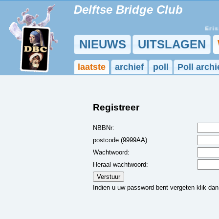
Delftse Bridge Club
Er is e
NIEUWS
UITSLAGEN
laatste
archief
poll
Poll archi
Registreer
NBBNr:
postcode (9999AA)
Wachtwoord:
Heraal wachtwoord:
Indien u uw password bent vergeten klik da