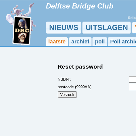
Delftse Bridge Club
Er is 
NIEUWS
UITSLAGEN
laatste
archief
poll
Poll archi
Reset password
NBBNr:
postcode (9999AA)