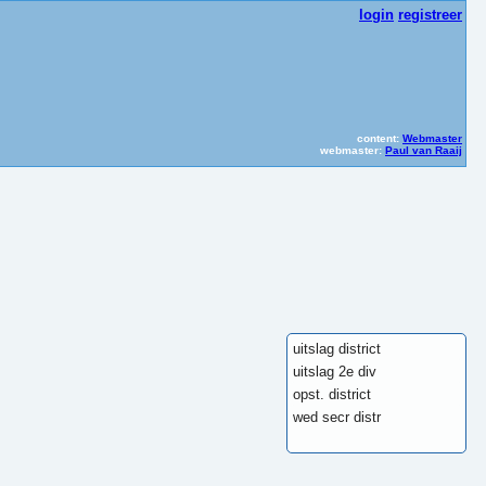
login
registreer
klik hier om er heen te gaan
Er is 
content:
Webmaster
webmaster:
Paul van Raaij
uitslag district
uitslag 2e div
opst. district
wed secr distr