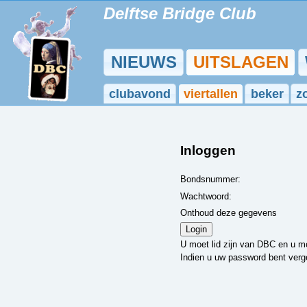
Delftse Bridge Club
NIEUWS
UITSLAGEN
clubavond
viertallen
beker
z
Inloggen
Bondsnummer:
Wachtwoord:
Onthoud deze gegevens
U moet lid zijn van DBC en u mo
Indien u uw password bent verg