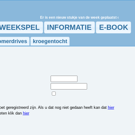
Er is een nieuw stukje van de week geplaatst op 7-8-2026 
WEEKSPEL
INFORMATIE
E-BOOK
omerdrives
kroegentocht
et geregistreerd zijn. Als u dat nog niet gedaan heeft kan dat
hier
eten klik dan
hier