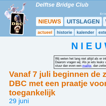
Delftse Bridge Club
Er is 
NIEUWS
UITSLAGEN
actueel
historie
kalender
ext
N I E U
Wij weten het lang niet altijd als er i
Daarom vragen wij: Als je iets leuks 
stuur dan even een
mailtje
, dan zett
Vanaf 7 juli beginnen de
DBC met een praatje voor
toegankelijk
29 juni