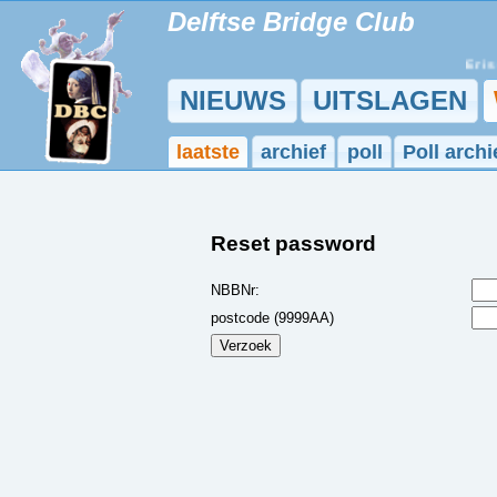
Delftse Bridge Club
Er is e
NIEUWS
UITSLAGEN
laatste
archief
poll
Poll archi
Reset password
NBBNr:
postcode (9999AA)