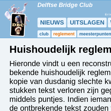
Delftse Bridge Club
Er is 
NIEUWS
UITSLAGEN
club
reglement
meesterpunte
Huishoudelijk regle
Hieronde vindt u een reconstr
bekende huishoudelijk reglem
kopie van dusdanig slechte k
stukken tekst verloren zijn ge
middels puntjes. Indien iema
de ontbrekende tekst zouden wi