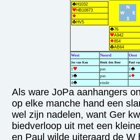
H1032
HB10873
HV5
76
A942
854
AB64
West
Noord
Oost
Jos van Kan
Henk den Boer
Paul va
1
pas
1
3
pas
4
4
einde
Als ware JoPa aanhangers on
op elke manche hand een sla
wel zijn nadelen, want Ger k
biedverloop uit met een klein
en Paul wilde uiteraard de 