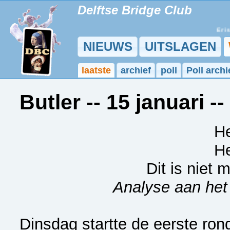
Delftse Bridge Club
Er is 
NIEUWS
UITSLAGEN
laatste
archief
poll
Poll archi
Butler -- 15 januari -
He
He
Dit is niet 
Analyse aan het
Dinsdag startte de eerste ron