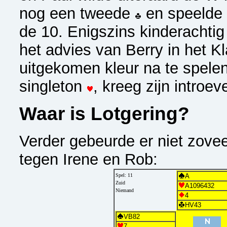
nog een tweede
en speelde
de 10. Enigszins kinderachti
het advies van Berry in het K
uitgekomen kleur na te spelen
singleton
, kreeg zijn introev
Waar is Lotgering?
Verder gebeurde er niet zovee
tegen Irene en Rob:
Spel: 11
A
Zuid
A1096432
Niemand
4
HV43
VB82
7