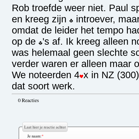
Rob troefde weer niet. Paul 
en kreeg zijn
introever, maar 
omdat de leider het tempo ha
op de
's af. Ik kreeg alleen 
was helemaal geen slechte s
verder waren er alleen maar 
We noteerden 4
x in NZ (300)
dat soort werk.
0 Reacties
Laat hier je reactie achter
Je naam:
*