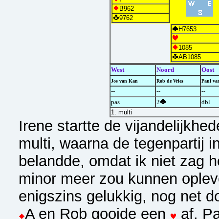
B962
9762
H7653
1085
AB1085
West
Noord
Oost
Jos van Kan
Rob de Vries
Paul va
--
--
--
pas
2
dbl
1. multi
Irene startte de vijandelijkhe
multi, waarna de tegenpartij i
belandde, omdat ik niet zag 
minor meer zou kunnen opleve
enigszins gelukkig, nog net 
A en Rob gooide een
af. P