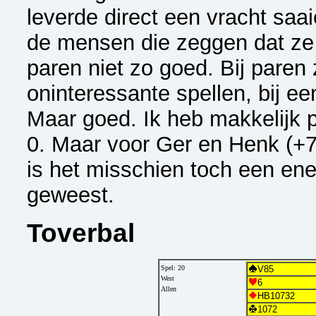
leverde direct een vracht saai
de mensen die zeggen dat ze 
paren niet zo goed. Bij paren 
oninteressante spellen, bij ee
Maar goed. Ik heb makkelijk p
0. Maar voor Ger en Henk (+7
is het misschien toch een en
geweest.
Toverbal
Spel: 20
V85
West
6
Allen
HB10732
1072