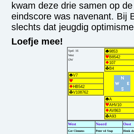
kwam deze drie samen op de
eindscore was navenant. Bij 
slechts dat jeugdig optimisme
Loefje mee!
Spel: 16
9853
West
B8542
OW
107
B4
V7
HB542
V108762
A
AHV10
AV863
A93
West
Noord
Oost
Ger Clemens
Peter vd Stap
Henk de