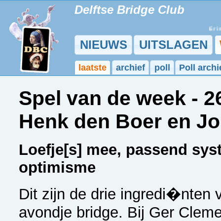
Delftse Bridge Club
Er is 
NIEUWS
UITSLAGEN
laatste
archief
poll
Poll archi
Spel van de week - 26
Henk den Boer en J
Loefje[s] mee, passend sys
optimisme
Dit zijn de drie ingredi�nten
avondje bridge. Bij Ger Cle