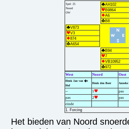
Spel: 25
AH102
Noord
B9864
OW
A6
B8
V873
V3
874
A654
B94
7
VB10952
972
West
Noord
Oost
Henk Jan van �t
Henk den Boer
Anneke 
Hof
--
1
pas
pas
2
pas
einde
1. Forcing
Het bieden van Noord snoerd