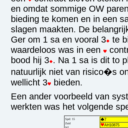
en omdat sommige OW paren e
bieding te komen en in een sa
slagen maakten. De belangrij
Ger om 1 sa en vooral 3
te b
waardeloos was in een
contr
bood hij 3
. Na 1 sa is dit to 
natuurlijk niet van risico�s o
wellicht 3
bieden.
Een ander voorbeeld van sys
werkten was het volgende spe
Spel: 15
7
Zuid
AH10875
NZ