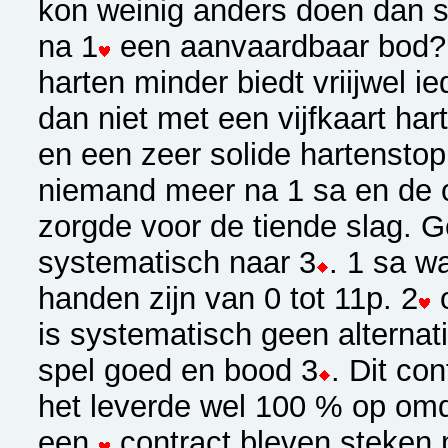
kon weinig anders doen dan s
na 1
een aanvaardbaar bod? M
harten minder biedt vriijwel 
dan niet met een vijfkaart har
en een zeer solide hartenstop
niemand meer na 1 sa en de 
zorgde voor de tiende slag. 
systematisch naar 3
. 1 sa w
handen zijn van 0 tot 11p. 2
o
is systematisch geen alternat
spel goed en bood 3
. Dit co
het leverde wel 100 % op omd
een
contract bleven steken