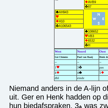
AVB9
87
AH943
H10
A106543
108652
VB3
6532
H
West
Noord
Oost
Ger Clemens
Paul van Raaij
Henk de
--
--
--
1
3
pas
4
4
5
dbl
einde
Niemand anders in de A-lijn of
uit. Ger en Henk hadden op di
hun biedafspraken. 3
was zw