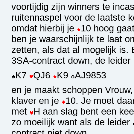
voortijdig zijn winners te incas
ruitennaspel voor de laatste 
omdat hierbij je
10 hoog gaa
ben je waarschijnlijk te laat 
zetten, als dat al mogelijk is. 
3SA-contract down, de leider 
K7
QJ6
K9
AJ9853
en je maakt schoppen Vrouw,
klaver en je
10. Je moet daar
met
H aan slag bent een keer
zo moeilijk want als de leider
contract niet down.