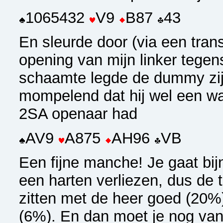
1065432
V9
B87
43
En sleurde door (via een trans
opening van mijn linker tegen
schaamte legde de dummy zijn
mompelend dat hij wel een w
2SA openaar had
AV9
A875
AH96
VB
Een fijne manche! Je gaat bijn
een harten verliezen, dus de
zitten met de heer goed (20%)
(6%). En dan moet je nog van 