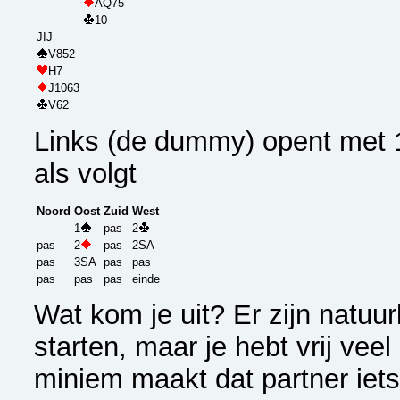
AQ75
10
JIJ
V852
H7
J1063
V62
Links (de dummy) opent met 
als volgt
Noord
Oost
Zuid
West
1
pas
2
pas
2
pas
2SA
pas
3SA
pas
pas
pas
pas
pas
einde
Wat kom je uit? Er zijn natuur
starten, maar je hebt vrij vee
miniem maakt dat partner iets 