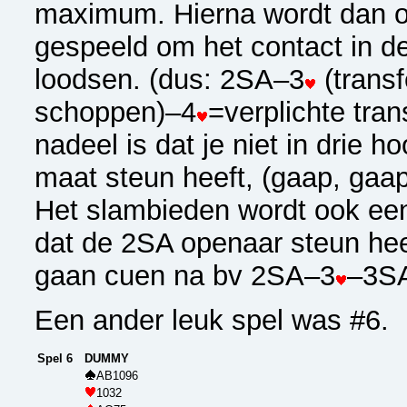
maximum. Hierna wordt dan o
gespeeld om het contact in de
loodsen. (dus: 2SA–3
(transf
schoppen)–4
=verplichte tran
nadeel is dat je niet in drie 
maat steun heeft, (gaap, gaap
Het slambieden wordt ook een
dat de 2SA openaar steun hee
gaan cuen na bv 2SA–3
–3S
Een ander leuk spel was #6.
Spel 6
DUMMY
AB1096
1032