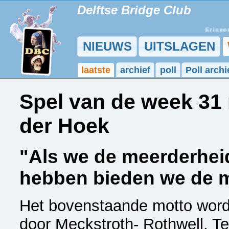
Delftse Bridge Club
Er is een 
NIEUWS
UITSLAGEN
laatste
archief
poll
Poll archi
Spel van de week 31
der Hoek
"Als we de meerderhei
hebben bieden we de 
Het bovenstaande motto wordt
door Meckstroth- Rothwell. Te