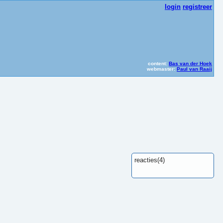
login
registreer
ik hier om er heen te gaan
Er is ee
content:
Bas van der Hoek
webmaster:
Paul van Raaij
reacties(4)