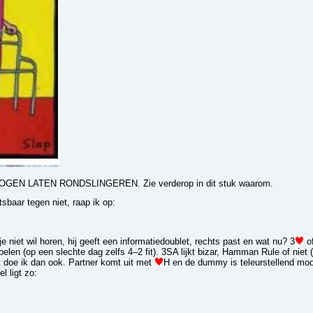
T MOGEN LATEN RONDSLINGEREN. Zie verderop in dit stuk waarom.
sbaar tegen niet, raap ik op:
e niet wil horen, hij geeft een informatiedoublet, rechts past en wat nu? 3
of
len (op een slechte dag zelfs 4–2 fit). 3SA lijkt bizar, Hamman Rule of niet (
t doe ik dan ook. Partner komt uit met
H en de dummy is teleurstellend moo
 ligt zo: