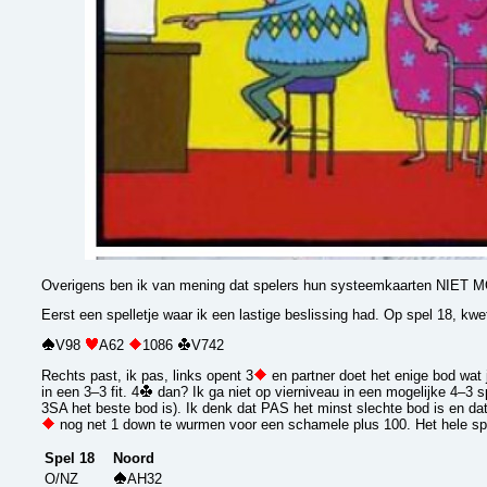
Overigens ben ik van mening dat spelers hun systeemkaarten NIE
Eerst een spelletje waar ik een lastige beslissing had. Op spel 18, kwet
V98
A62
1086
V742
Rechts past, ik pas, links opent 3
en partner doet het enige bod wat j
in een 3–3 fit. 4
dan? Ik ga niet op vierniveau in een mogelijke 4–3 spe
3SA het beste bod is). Ik denk dat PAS het minst slechte bod is en da
nog net 1 down te wurmen voor een schamele plus 100. Het hele spel
Spel 18
Noord
O/NZ
AH32