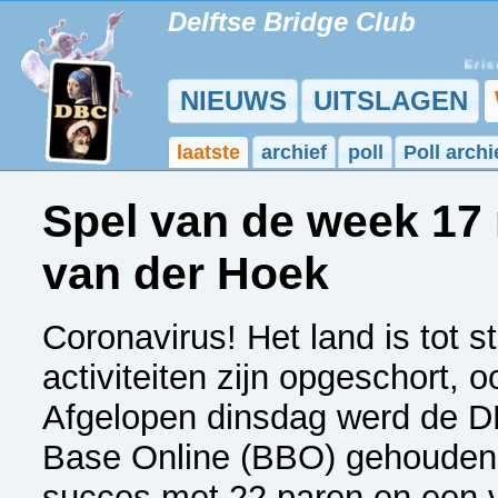
Delftse Bridge Club
Er is ee
NIEUWS
UITSLAGEN
laatste
archief
poll
Poll archi
Spel van de week 1
van der Hoek
Coronavirus! Het land is tot s
activiteiten zijn opgeschort, 
Afgelopen dinsdag werd de D
Base Online (BBO) gehouden.
succes met 22 paren en een v