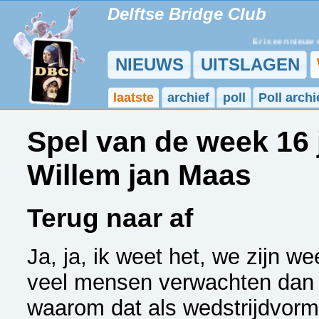
Delftse Bridge Club
Er is een nieuw stu
NIEUWS
UITSLAGEN
laatste
archief
poll
Poll archi
Spel van de week 16
Willem jan Maas
Terug naar af
Ja, ja, ik weet het, we zijn w
veel mensen verwachten dan da
waarom dat als wedstrijdvorm