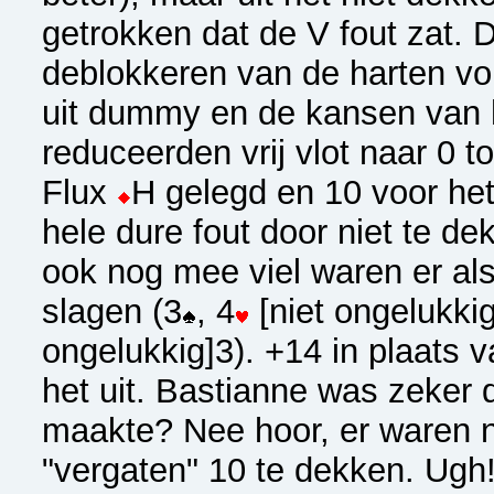
getrokken dat de V fout zat. 
deblokkeren van de harten vo
uit dummy en de kansen van h
reduceerden vrij vlot naar 0 t
Flux
H gelegd en
10 voor he
hele dure fout door niet te d
ook nog mee viel waren er al
slagen (3
, 4
[niet ongelukkig
ongelukkig]3
). +14 in plaats 
het uit. Bastianne was zeker 
maakte? Nee hoor, er waren 
"vergaten"
10 te dekken. Ugh