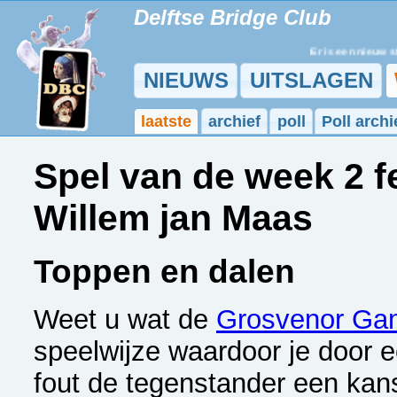
Delftse Bridge Club
Er is een nieuw stu
NIEUWS
UITSLAGEN
laatste
archief
poll
Poll archi
Spel van de week 2 
Willem jan Maas
Toppen en dalen
Weet u wat de
Grosvenor Ga
speelwijze waardoor je door 
fout de tegenstander een kans