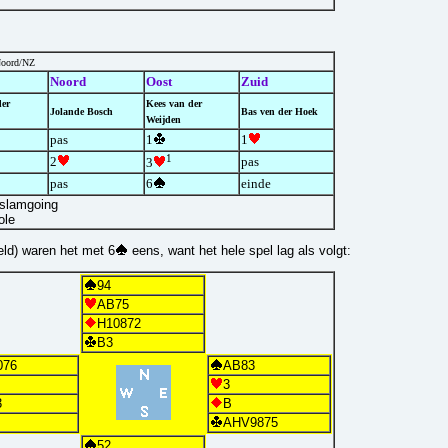
Noord/NZ
Noord
Oost
Zuid
der
Kees van der
Jolande Bosch
Bas ven der Hoek
Weijden
pas
1
1
1
2
pas
3
pas
6
einde
, slamgoing
ole
eeld) waren het met 6
eens, want het hele spel lag als volgt:
94
AB75
H10872
B3
076
AB83
3
3
B
AHV9875
52