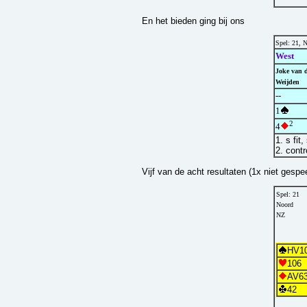
En het bieden ging bij ons
Spel: 21, 
West
Joke van 
Weijden
--
1
2
4
1. s fit
2. contr
Vijf van de acht resultaten (1x niet gesp
Spel: 21
Noord
NZ
HV1
106
AV6
42