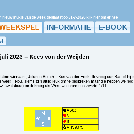
 nieuw stukje van de week geplaatst op 31-7-2026 klik hier om er heen te gaan
WEEKSPEL
INFORMATIE
E-BOOK
ef
 juli 2023 -- Kees van der Weijden
latere winnaars, Jolande Bosch – Bas van der Hoek. Ik vroeg aan Bas of hij e
week. “Nou, slems zijn altijd leuk om te bespreken maar die hebben we nog n
NZ kwetsbaar) en ik kreeg als West wederom een zwarte 4711:
AB83
3
B
AHV9875