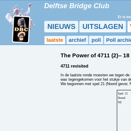
Delftse Bridge Club
Er is een
NIEUWS
UITSLAGEN
laatste
archief
poll
Poll archi
The Power of 4711 (2)-- 18
4711 revisited
In de laatste ronde moesten we tegen de 
was tegengekomen voor het stukje van de 
We begonnen met spel 21 (Noord gever, 
Spel: 21
Noord
NZ