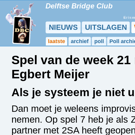
Delftse Bridge Club
Er is ee
NIEUWS
UITSLAGEN
laatste
archief
poll
Poll archi
Spel van de week 2
Egbert Meijer
Als je systeem je niet u
Dan moet je weleens improvis
nemen. Op spel 7 heb je als 
partner met 2SA heeft geopen